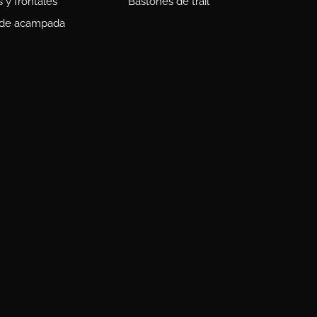
s y frontales
Bastones de trail
 de acampada