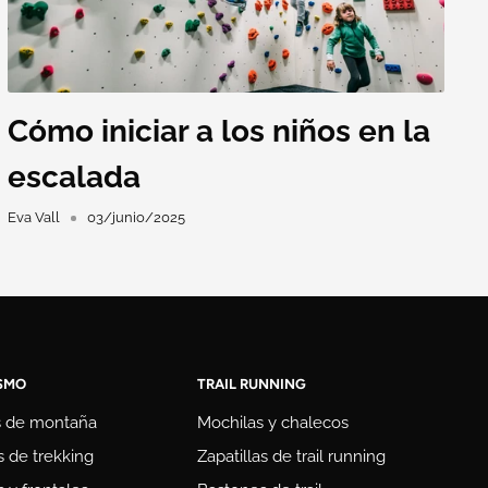
Cómo iniciar a los niños en la
escalada
Eva Vall
03/junio/2025
SMO
TRAIL RUNNING
s de montaña
Mochilas y chalecos
 de trekking
Zapatillas de trail running