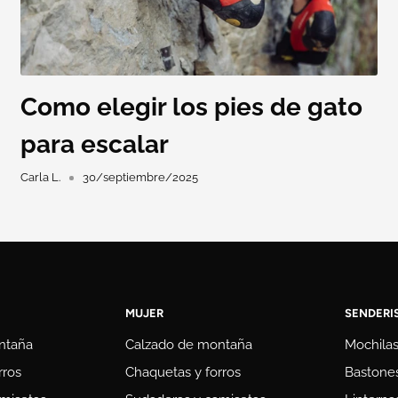
Como elegir los pies de gato
para escalar
Carla L.
30/septiembre/2025
MUJER
SENDERI
ntaña
Calzado de montaña
Mochila
rros
Chaquetas y forros
Bastones