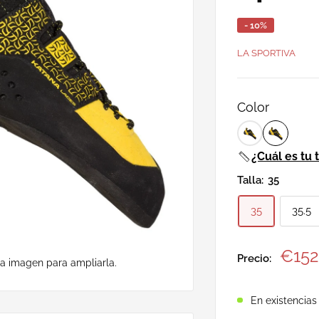
- 10%
LA SPORTIVA
Color
¿Cuál es tu t
Talla:
35
35
35.5
Prec
€152
Precio:
la imagen para ampliarla.
de
vent
En existencias 