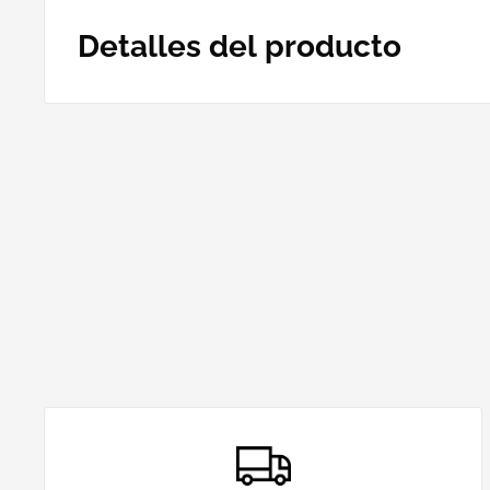
Detalles del producto
Peso:
400g
Temporada:
FW24
Usos:
Escalada