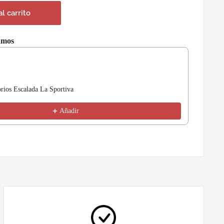
al carrito
amos
nd Next buttons to navigate through product recommendations, or scrol
rios Escalada La Sportiva
Añadir