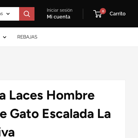
Iniciar sesión
0
as
Carrito
Mi cuenta
REBAJAS
a Laces Hombre
de Gato Escalada La
iva