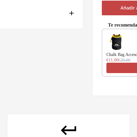
Añadir 
Te recomend
Use the Previous a
Chalk Bag Acceso
€11,00
€20,00