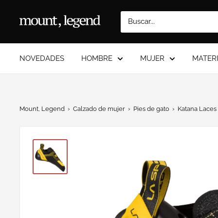
Ir
directamente
Mount
al
Legend
contenido
NOVEDADES
HOMBRE
MUJER
MATER
Mount, Legend
›
Calzado de mujer
›
Pies de gato
›
Katana Laces