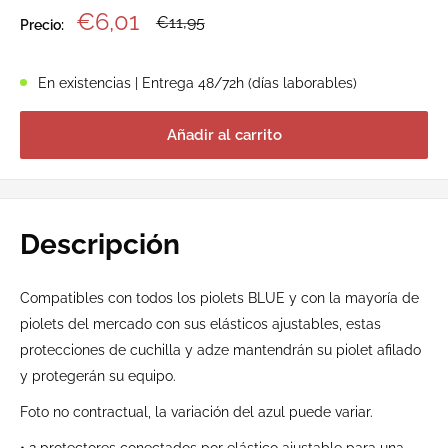
Precio
€6,01
Precio
€11,95
Precio:
habitual
de
venta
En existencias | Entrega 48/72h (días laborables)
Añadir al carrito
Descripción
Compatibles con todos los piolets BLUE y con la mayoría de
piolets del mercado con sus elásticos ajustables, estas
protecciones de cuchilla y adze mantendrán su piolet afilado
y protegerán su equipo.
Foto no contractual, la variación del azul puede variar.
• 2 protectores conectados por elástico ajustable para una