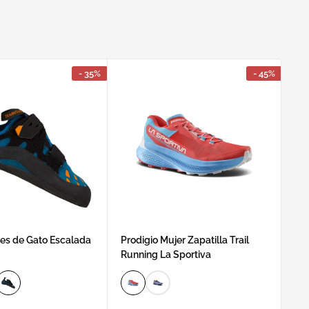
- 35%
- 45%
ies de Gato Escalada
Prodigio Mujer Zapatilla Trail
Ta
Running La Sportiva
Es
Pr
D
d