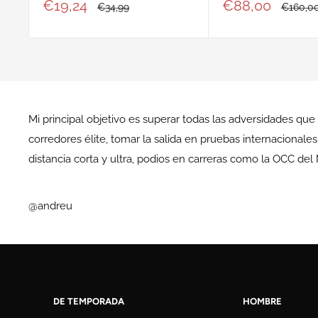
Precio
Precio
€19,24
€88,00
Precio
Precio
€34,99
€160,0
de
habitual
de
habitual
venta
venta
Mi principal objetivo es superar todas las adversidades qu
corredores élite, tomar la salida en pruebas internaciona
distancia corta y ultra, podios en carreras como la OCC del
@andreu
DE TEMPORADA
HOMBRE