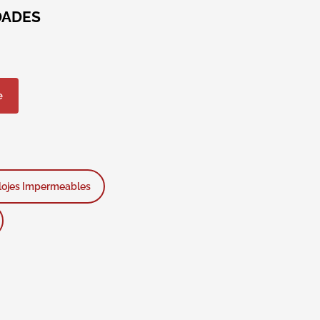
DADES
e
lojes Impermeables