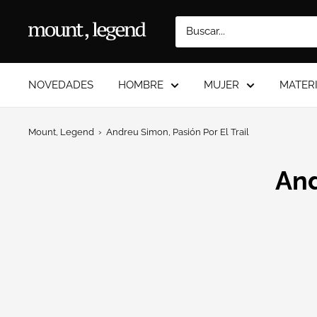
Ir
directamente
Mount
al
Legend
contenido
NOVEDADES
HOMBRE
MUJER
MATER
Mount, Legend
›
Andreu Simon, Pasión Por El Trail
And