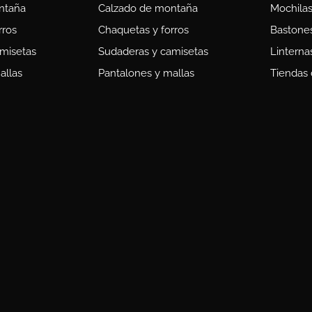
ntaña
Calzado de montaña
Mochila
rros
Chaquetas y forros
Bastones
misetas
Sudaderas y camisetas
Linterna
allas
Pantalones y mallas
Tiendas