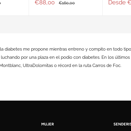
Precio
Precio
€88,00
Desde €
Precio
0
€160,00
de
habitual
de
venta
venta
e la diabetes me propone mientras entreno y compito en todo tip
les luchando por una plaza en el podio con diabetes. En los últi
 Montblanc, UltraDolomitas o récord en la ruta Carros de Foc.
MUJER
SENDERI