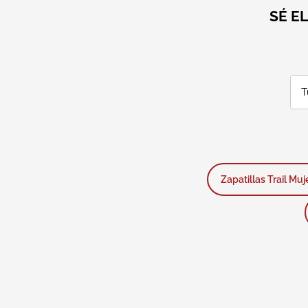
SÉ E
Zapatillas Trail Muj