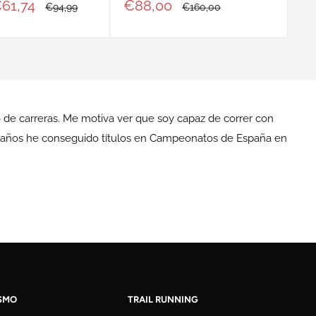
v
Precio
61,74
€88,00
Precio
Precio
€94,99
€160,00
habitual
de
habitual
venta
o de carreras. Me motiva ver que soy capaz de correr con
mos años he conseguido títulos en Campeonatos de España en
SMO
TRAIL RUNNING